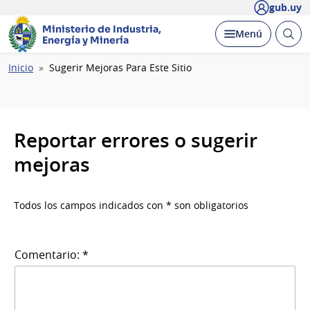
gub.uy
Ministerio de Industria,
Abrir
Desplegar
Menú
Energía y Minería
busc
Ruta
Inicio
Sugerir Mejoras Para Este Sitio
de
navegación
Reportar errores o sugerir
mejoras
Todos los campos indicados con * son obligatorios
Comentario: *