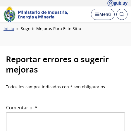
gub.uy
Ministerio de Industria,
Abrir
Desplegar
Menú
Energía y Minería
busc
Ruta
Inicio
Sugerir Mejoras Para Este Sitio
de
navegación
Reportar errores o sugerir
mejoras
Todos los campos indicados con * son obligatorios
Comentario: *