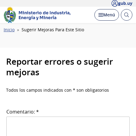
gub.uy
Ministerio de Industria,
Abrir
Desplegar
Menú
Energía y Minería
busc
Ruta
Inicio
Sugerir Mejoras Para Este Sitio
de
navegación
Reportar errores o sugerir
mejoras
Todos los campos indicados con * son obligatorios
Comentario: *