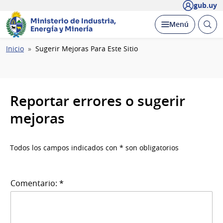
gub.uy
Ministerio de Industria,
Abrir
Desplegar
Menú
Energía y Minería
busc
Ruta
Inicio
Sugerir Mejoras Para Este Sitio
de
navegación
Reportar errores o sugerir
mejoras
Todos los campos indicados con * son obligatorios
Comentario: *