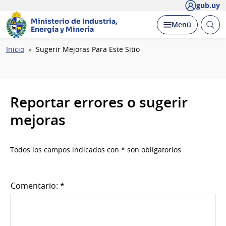
gub.uy
Ministerio de Industria,
Abrir
Desplegar
Menú
Energía y Minería
busc
Ruta
Inicio
Sugerir Mejoras Para Este Sitio
de
navegación
Reportar errores o sugerir
mejoras
Todos los campos indicados con * son obligatorios
Comentario: *