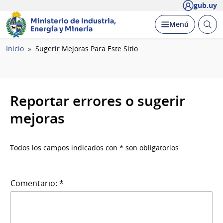
gub.uy
Ministerio de Industria,
Abrir
Desplegar
Menú
Energía y Minería
busc
Ruta
Inicio
Sugerir Mejoras Para Este Sitio
de
navegación
Reportar errores o sugerir
mejoras
Todos los campos indicados con * son obligatorios
Comentario: *