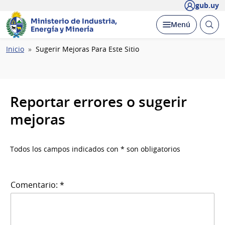
gub.uy
Ministerio de Industria,
Abrir
Desplegar
Menú
Energía y Minería
busc
Ruta
Inicio
Sugerir Mejoras Para Este Sitio
de
navegación
Reportar errores o sugerir
mejoras
Todos los campos indicados con * son obligatorios
Comentario: *