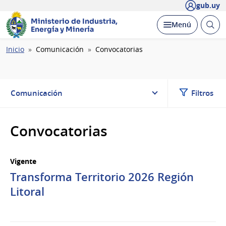
gub.uy
Ministerio de Industria,
Abrir
Desplegar
Menú
Energía y Minería
busc
Ruta
Inicio
Comunicación
Convocatorias
de
navegación
Comunicación
Filtros
Convocatorias
Vigente
Transforma Territorio 2026 Región
Litoral