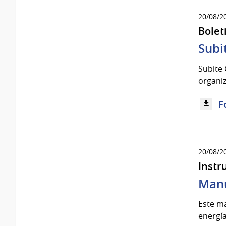
20/08/2
Bolet
Subi
Subite 
organiz
F
20/08/2
Instr
Manu
Este ma
energía