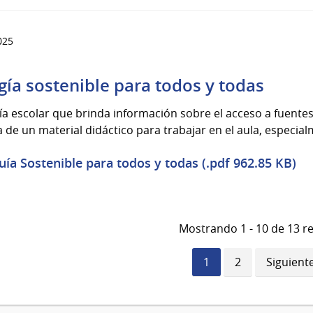
025
s
gía sostenible para todos y todas
a escolar que brinda información sobre el acceso a fuentes
a de un material didáctico para trabajar en el aula, especia
uía Sostenible para todos y todas (.pdf 962.85 KB)
Mostrando 1 - 10 de 13 r
Página
1
Página
2
Siguient
Siguient
actual
página