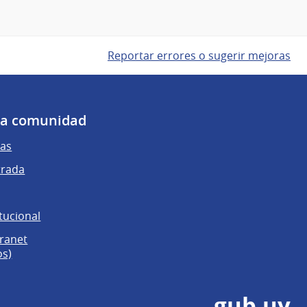
Reportar errores o sugerir mejoras
 la comunidad
as
trada
tucional
tranet
os)
gub.uy