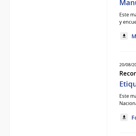
Manu
Este m
y encue
M
20/08/2
Reco
Etiq
Este ma
Naciona
F