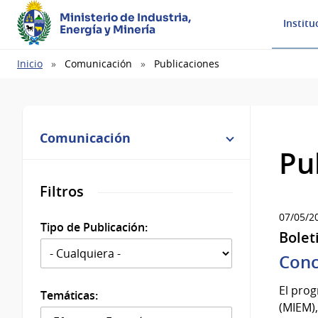
Ministerio de Industria,
Institu
Energía y Minería
Ruta
Inicio
Comunicación
Publicaciones
de
navegación
Comunicación
Pu
Filtros
07/05/2
Tipo de Publicación:
Bolet
Conc
El prog
Temáticas:
(MIEM),