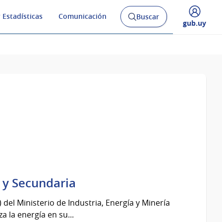
 Estadísticas
Comunicación
Buscar
Abrir
Desplegar
gub.uy
buscador
menú
y
de
 y Secundaria
del Ministerio de Industria, Energía y Minería
 la energía en su...