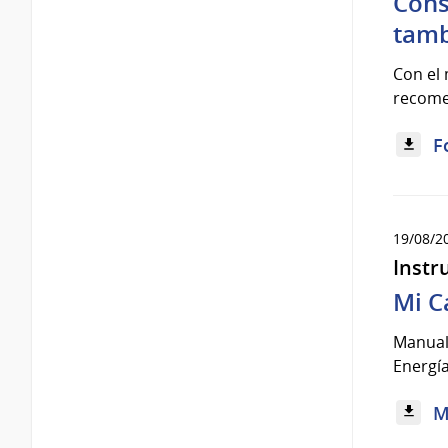
Cons
tam
Con el 
recomen
F
19/08/2
Instr
Mi C
Manual 
Energía
M