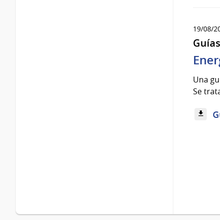
19/08/2
Guía
Ener
Una guí
Se trat
G