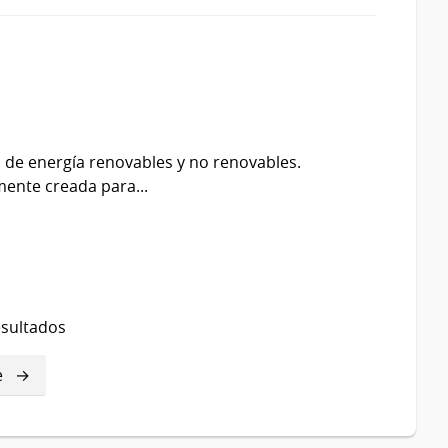
 de energía renovables y no renovables.
lmente creada para...
esultados
e
e