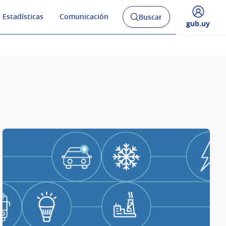
 Estadísticas
Comunicación
Buscar
Abrir
Desplegar
gub.uy
buscador
menú
y
de