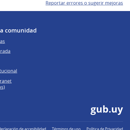
Reportar errores o sugerir mejoras
 la comunidad
as
trada
tucional
tranet
os)
gub.uy
Declaración de accesibilidad
Términos de uso
Política de Privacidad