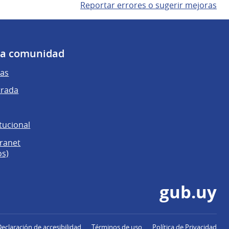
Reportar errores o sugerir mejoras
 la comunidad
as
trada
tucional
tranet
os)
gub.uy
Declaración de accesibilidad
Términos de uso
Política de Privacidad