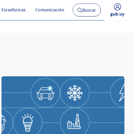
 Estadísticas
Comunicación
Buscar
Abrir
Desplegar
gub.uy
buscador
menú
y
de