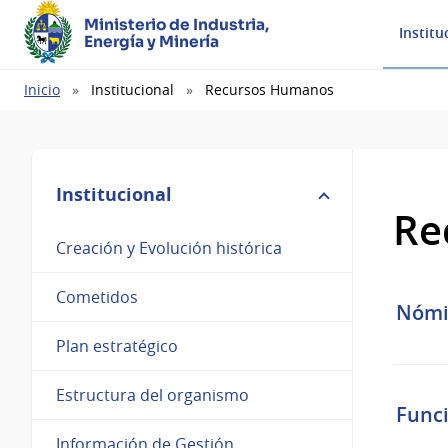
Ministerio de Industria,
Institu
Energía y Minería
Ruta
Inicio
Institucional
Recursos Humanos
de
navegación
Institucional
Re
Creación y Evolución histórica
Cometidos
Nómi
Plan estratégico
Estructura del organismo
Func
Información de Gestión