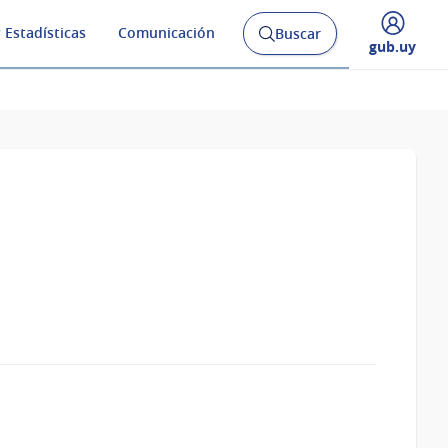
 Estadísticas
Comunicación
Buscar
Abrir
Desplegar
gub.uy
buscador
menú
y
de