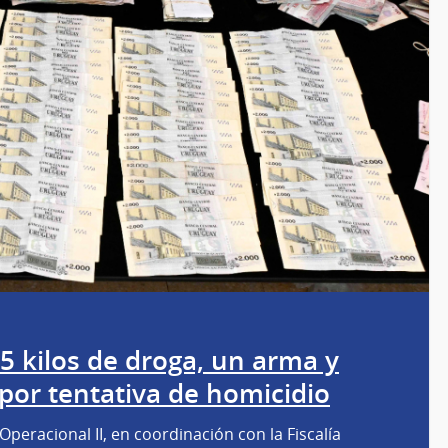
5 kilos de droga, un arma y
por tentativa de homicidio
 Operacional II, en coordinación con la Fiscalía