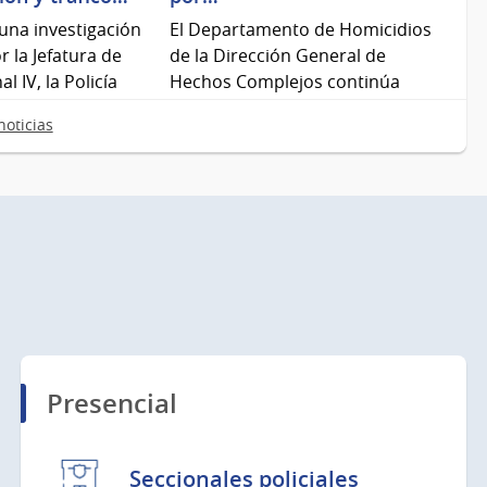
una investigación
El Departamento de Homicidios
r la Jefatura de
de la Dirección General de
 IV, la Policía
Hechos Complejos continúa
mientos…
avanzando en el esclarecimiento
oticias
de…
Presencial
Seccionales policiales