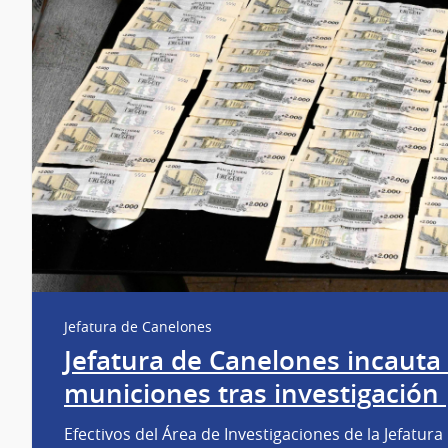
Jefatura de Canelones
Jefatura de Canelones incauta 
municiones tras investigación 
Efectivos del Área de Investigaciones de la Jefatura