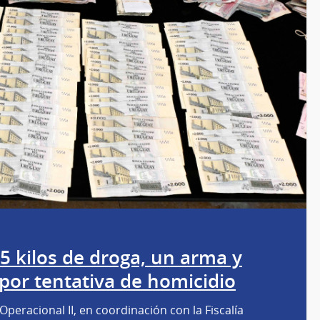
5 kilos de droga, un arma y
por tentativa de homicidio
 Operacional II, en coordinación con la Fiscalía