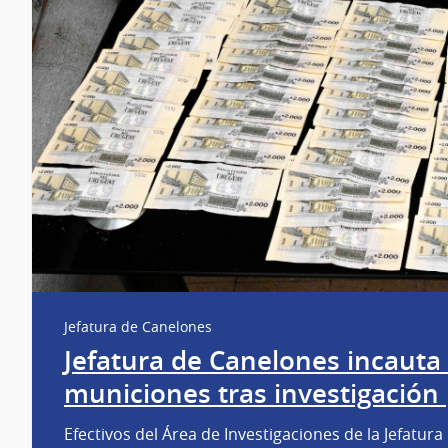
Jefatura de Canelones
Jefatura de Canelones incauta 
municiones tras investigación 
Efectivos del Área de Investigaciones de la Jefatura