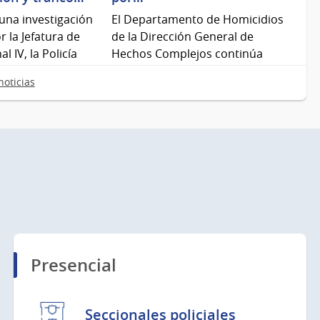
una investigación
El Departamento de Homicidios
r la Jefatura de
de la Dirección General de
 IV, la Policía
Hechos Complejos continúa
mientos…
avanzando en el esclarecimiento
oticias
de…
Presencial
Seccionales policiales