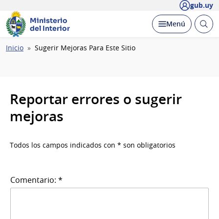
gub.uy
Ministerio
Abrir
Desplegar
Menú
del Interior
busc
Ruta
Inicio
Sugerir Mejoras Para Este Sitio
de
navegación
Reportar errores o sugerir
mejoras
Todos los campos indicados con * son obligatorios
Comentario: *