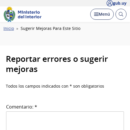
gub.uy
Ministerio
Abrir
Desplegar
Menú
del Interior
busc
Ruta
Inicio
Sugerir Mejoras Para Este Sitio
de
navegación
Reportar errores o sugerir
mejoras
Todos los campos indicados con * son obligatorios
Comentario: *