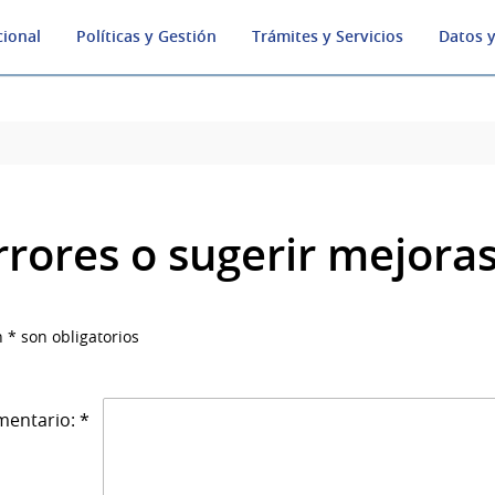
cional
Políticas y Gestión
Trámites y Servicios
Datos y
rrores o sugerir mejora
 * son obligatorios
entario: *