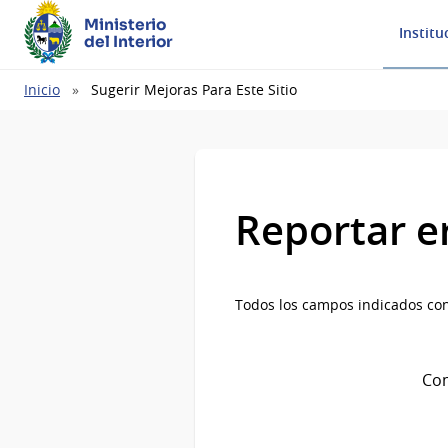
Ministerio
Institu
del Interior
Ruta
Inicio
Sugerir Mejoras Para Este Sitio
de
navegación
Reportar e
Todos los campos indicados con
Com