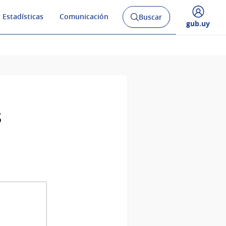
 Estadísticas
Comunicación
Buscar
Abrir
Desplegar
gub.uy
buscador
menú
y
de
s