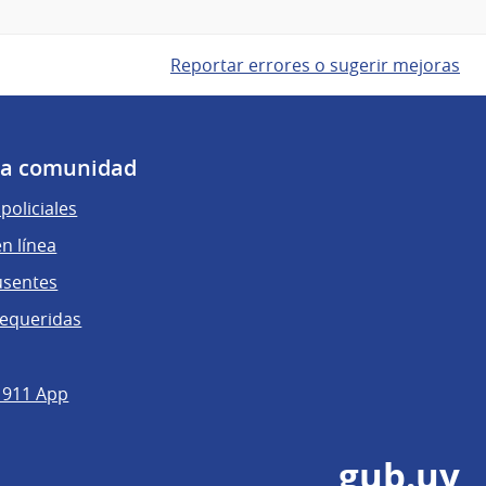
Reportar errores o sugerir mejoras
 la comunidad
policiales
n línea
usentes
requeridas
 911 App
gub.uy