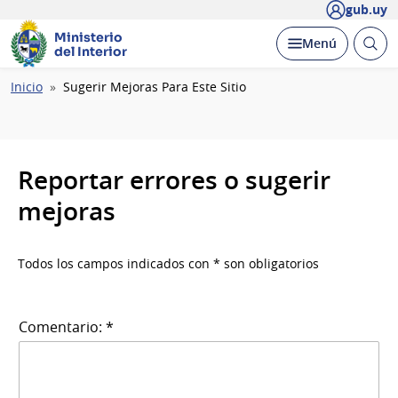
gub.uy
Ministerio
Abrir
Desplegar
Menú
del Interior
busc
Ruta
Inicio
Sugerir Mejoras Para Este Sitio
de
navegación
Reportar errores o sugerir
mejoras
Todos los campos indicados con * son obligatorios
Comentario: *