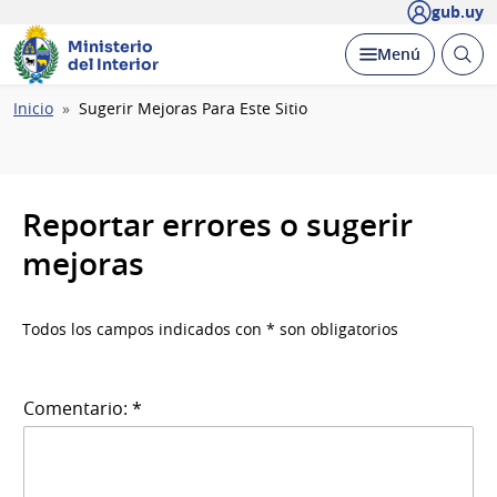
gub.uy
Ministerio
Abrir
Desplegar
Menú
del Interior
busc
Ruta
Inicio
Sugerir Mejoras Para Este Sitio
de
navegación
Reportar errores o sugerir
mejoras
Todos los campos indicados con * son obligatorios
Comentario: *