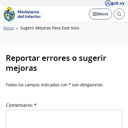
gub.uy
Ministerio
Abrir
Desplegar
Menú
del Interior
busc
Ruta
Inicio
Sugerir Mejoras Para Este Sitio
de
navegación
Reportar errores o sugerir
mejoras
Todos los campos indicados con * son obligatorios
Comentario: *