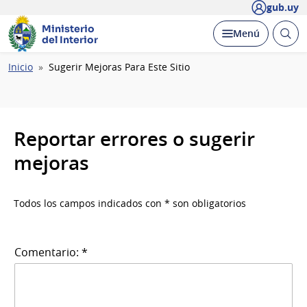
gub.uy
Ministerio
Abrir
Desplegar
Menú
del Interior
busc
Ruta
Inicio
Sugerir Mejoras Para Este Sitio
de
navegación
Reportar errores o sugerir
mejoras
Todos los campos indicados con * son obligatorios
Comentario: *