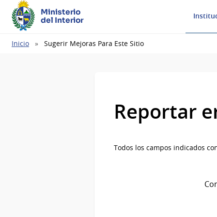
Ministerio
Institu
del Interior
Ruta
Inicio
Sugerir Mejoras Para Este Sitio
de
navegación
Reportar e
Todos los campos indicados con
Com