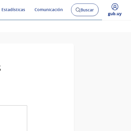
 Estadísticas
Comunicación
Buscar
Abrir
Desplegar
gub.uy
buscador
menú
y
de
s