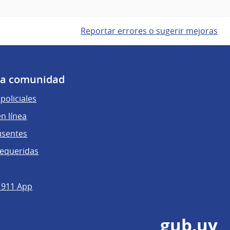
Reportar errores o sugerir mejoras
 la comunidad
policiales
n línea
usentes
requeridas
 911 App
gub.uy