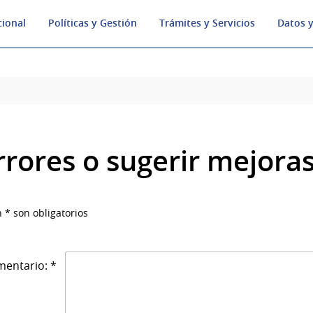
cional
Políticas y Gestión
Trámites y Servicios
Datos y
rrores o sugerir mejora
 * son obligatorios
entario: *