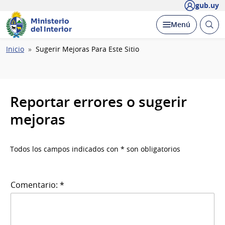
gub.uy
Ministerio
Abrir
Desplegar
Menú
del Interior
busc
Ruta
Inicio
Sugerir Mejoras Para Este Sitio
de
navegación
Reportar errores o sugerir
mejoras
Todos los campos indicados con * son obligatorios
Comentario: *