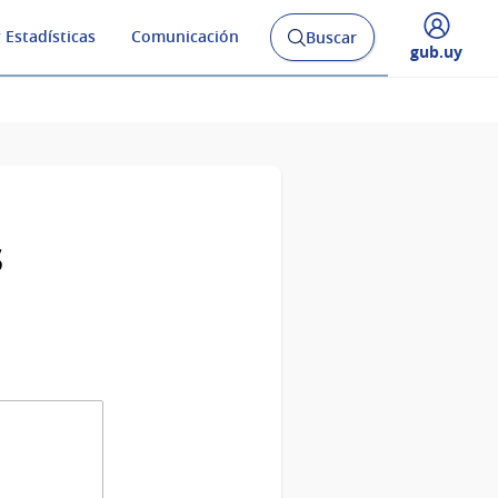
 Estadísticas
Comunicación
Buscar
Abrir
Desplegar
gub.uy
buscador
menú
y
de
s