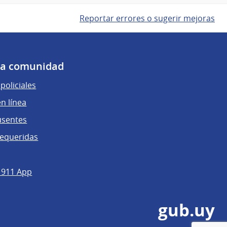
Reportar errores o sugerir mejoras
 la comunidad
policiales
n línea
usentes
requeridas
 911 App
gub.uy