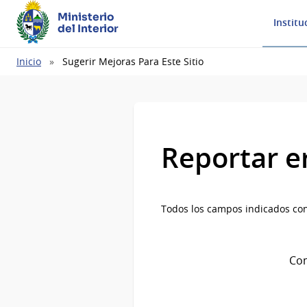
Ministerio
Institu
del Interior
Ruta
Inicio
Sugerir Mejoras Para Este Sitio
de
navegación
Reportar e
Todos los campos indicados con
Com