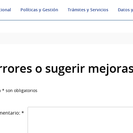
cional
Políticas y Gestión
Trámites y Servicios
Datos y
rrores o sugerir mejora
 * son obligatorios
entario: *