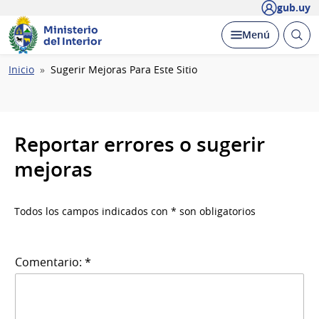
gub.uy
Ministerio
Abrir
Desplegar
Menú
del Interior
busc
Ruta
Inicio
Sugerir Mejoras Para Este Sitio
de
navegación
Reportar errores o sugerir
mejoras
Todos los campos indicados con * son obligatorios
Comentario: *