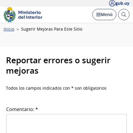
gub.uy
Ministerio
Abrir
Desplegar
Menú
del Interior
busc
Ruta
Inicio
Sugerir Mejoras Para Este Sitio
de
navegación
Reportar errores o sugerir
mejoras
Todos los campos indicados con * son obligatorios
Comentario: *