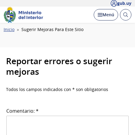
gub.uy
Ministerio
Abrir
Desplegar
Menú
del Interior
busc
Ruta
Inicio
Sugerir Mejoras Para Este Sitio
de
navegación
Reportar errores o sugerir
mejoras
Todos los campos indicados con * son obligatorios
Comentario: *