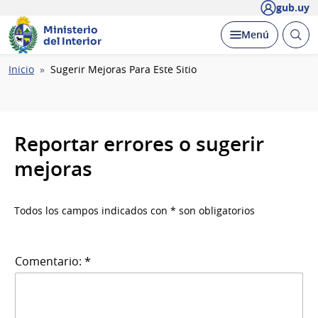
gub.uy
Ministerio
Abrir
Desplegar
Menú
del Interior
busc
Ruta
Inicio
Sugerir Mejoras Para Este Sitio
de
navegación
Reportar errores o sugerir
mejoras
Todos los campos indicados con * son obligatorios
Comentario: *