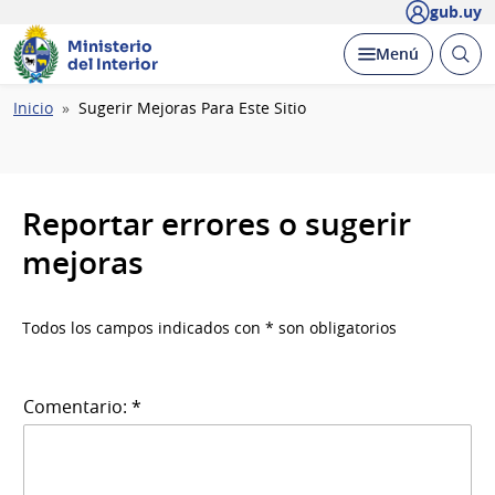
gub.uy
Ministerio
Abrir
Desplegar
Menú
del Interior
busc
Ruta
Inicio
Sugerir Mejoras Para Este Sitio
de
navegación
Reportar errores o sugerir
mejoras
Todos los campos indicados con * son obligatorios
Comentario: *