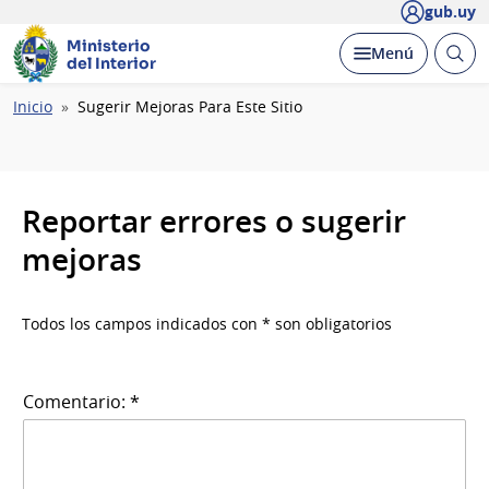
gub.uy
Ministerio
Abrir
Desplegar
Menú
del Interior
busc
Ruta
Inicio
Sugerir Mejoras Para Este Sitio
de
navegación
Reportar errores o sugerir
mejoras
Todos los campos indicados con * son obligatorios
Comentario: *