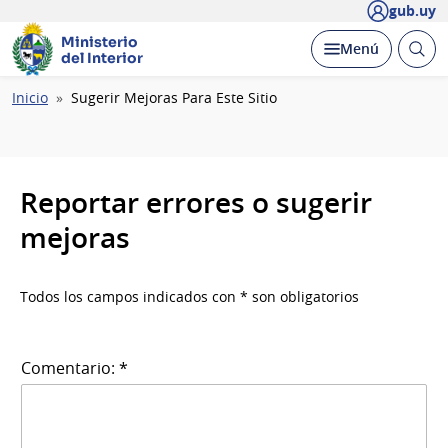
gub.uy
Ministerio
Abrir
Desplegar
Menú
del Interior
busc
Ruta
Inicio
Sugerir Mejoras Para Este Sitio
de
navegación
Reportar errores o sugerir
mejoras
Todos los campos indicados con * son obligatorios
Comentario: *