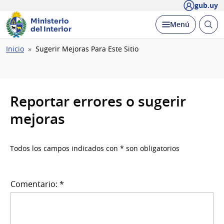
gub.uy
Ministerio
Abrir
Desplegar
Menú
del Interior
busc
Ruta
Inicio
Sugerir Mejoras Para Este Sitio
de
navegación
Reportar errores o sugerir
mejoras
Todos los campos indicados con * son obligatorios
Comentario: *