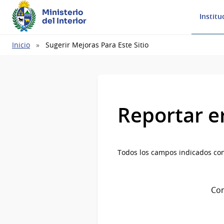
Ministerio
Institu
del Interior
Ruta
Inicio
Sugerir Mejoras Para Este Sitio
de
navegación
Reportar e
Todos los campos indicados con
Com