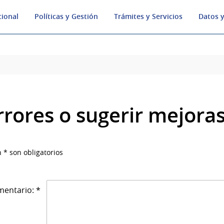
cional
Políticas y Gestión
Trámites y Servicios
Datos y
rrores o sugerir mejora
 * son obligatorios
entario: *