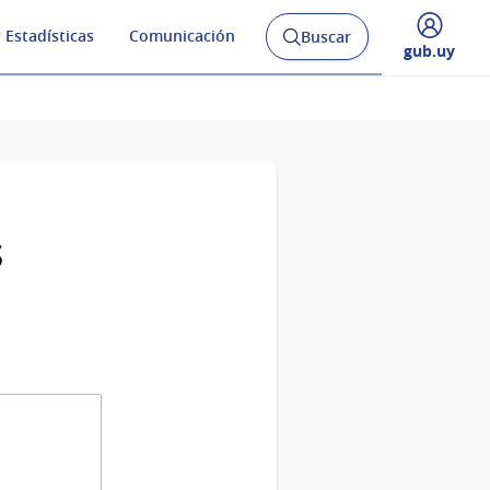
 Estadísticas
Comunicación
Buscar
Abrir
Desplegar
gub.uy
buscador
menú
y
de
s