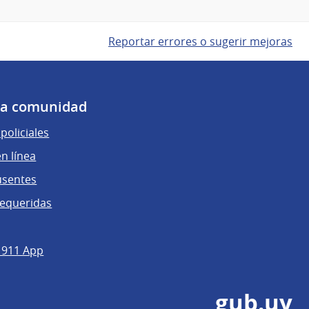
Reportar errores o sugerir mejoras
 la comunidad
policiales
n línea
usentes
requeridas
 911 App
gub.uy