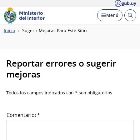
gub.uy
Ministerio
Abrir
Desplegar
Menú
del Interior
busc
Ruta
Inicio
Sugerir Mejoras Para Este Sitio
de
navegación
Reportar errores o sugerir
mejoras
Todos los campos indicados con * son obligatorios
Comentario: *