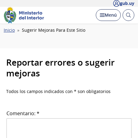
gub.uy
Ministerio
Abrir
Desplegar
Menú
del Interior
busc
Ruta
Inicio
Sugerir Mejoras Para Este Sitio
de
navegación
Reportar errores o sugerir
mejoras
Todos los campos indicados con * son obligatorios
Comentario: *