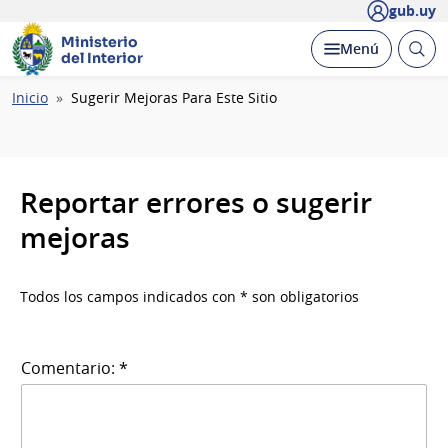
gub.uy
Ministerio
Abrir
Desplegar
Menú
del Interior
busc
Ruta
Inicio
Sugerir Mejoras Para Este Sitio
de
navegación
Reportar errores o sugerir
mejoras
Todos los campos indicados con * son obligatorios
Comentario: *