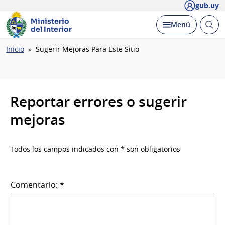
gub.uy
Ministerio
Abrir
Desplegar
Menú
del Interior
busc
Ruta
Inicio
Sugerir Mejoras Para Este Sitio
de
navegación
Reportar errores o sugerir
mejoras
Todos los campos indicados con * son obligatorios
Comentario: *