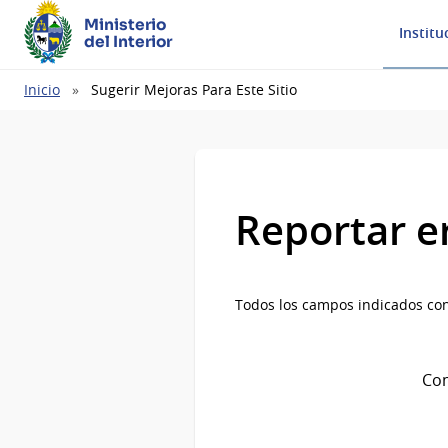
Ministerio
Institu
del Interior
Ruta
Inicio
Sugerir Mejoras Para Este Sitio
de
navegación
Reportar e
Todos los campos indicados con
Com