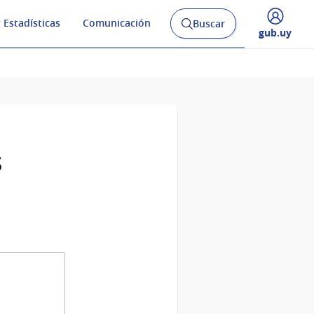
 Estadísticas
Comunicación
Buscar
Abrir
Desplegar
gub.uy
buscador
menú
y
de
s