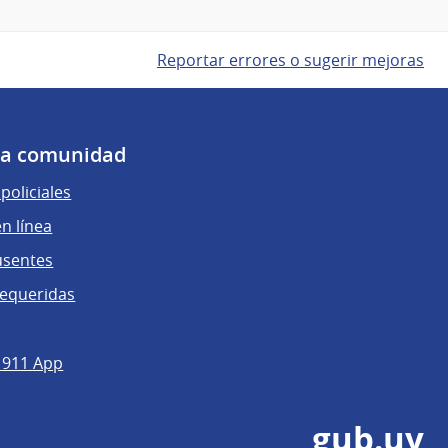
Reportar errores o sugerir mejoras
 la comunidad
policiales
n línea
usentes
requeridas
 911 App
gub.uy