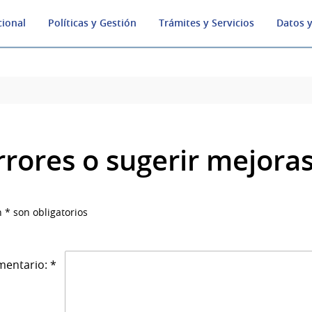
cional
Políticas y Gestión
Trámites y Servicios
Datos y
rrores o sugerir mejora
 * son obligatorios
entario: *