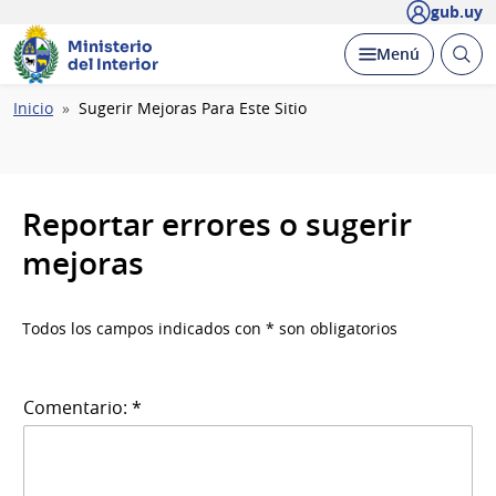
gub.uy
Ministerio
Abrir
Desplegar
Menú
del Interior
busc
Ruta
Inicio
Sugerir Mejoras Para Este Sitio
de
navegación
Reportar errores o sugerir
mejoras
Todos los campos indicados con * son obligatorios
Comentario: *