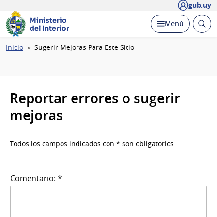
gub.uy
Ministerio
Abrir
Desplegar
Menú
del Interior
busc
Ruta
Inicio
Sugerir Mejoras Para Este Sitio
de
navegación
Reportar errores o sugerir
mejoras
Todos los campos indicados con * son obligatorios
Comentario: *