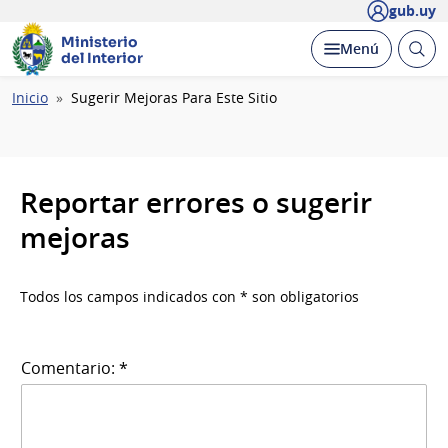
gub.uy
Ministerio
Abrir
Desplegar
Menú
del Interior
busc
Ruta
Inicio
Sugerir Mejoras Para Este Sitio
de
navegación
Reportar errores o sugerir
mejoras
Todos los campos indicados con * son obligatorios
Comentario: *