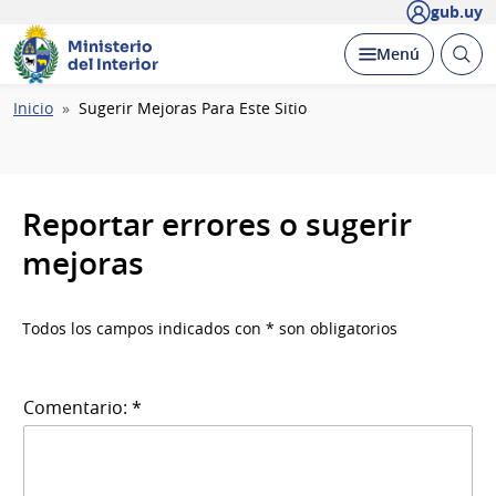
gub.uy
Ministerio
Abrir
Desplegar
Menú
del Interior
busc
Ruta
Inicio
Sugerir Mejoras Para Este Sitio
de
navegación
Reportar errores o sugerir
mejoras
Todos los campos indicados con * son obligatorios
Comentario: *