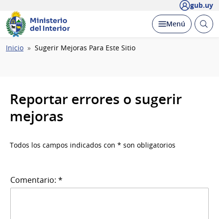
gub.uy
Ministerio
Abrir
Desplegar
Menú
del Interior
busc
Ruta
Inicio
Sugerir Mejoras Para Este Sitio
de
navegación
Reportar errores o sugerir
mejoras
Todos los campos indicados con * son obligatorios
Comentario: *