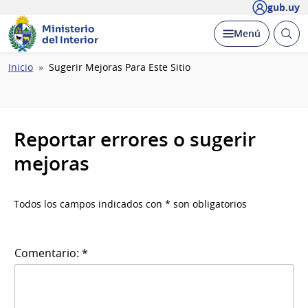
gub.uy
Ministerio
Abrir
Desplegar
Menú
del Interior
busc
Ruta
Inicio
Sugerir Mejoras Para Este Sitio
de
navegación
Reportar errores o sugerir
mejoras
Todos los campos indicados con * son obligatorios
Comentario: *