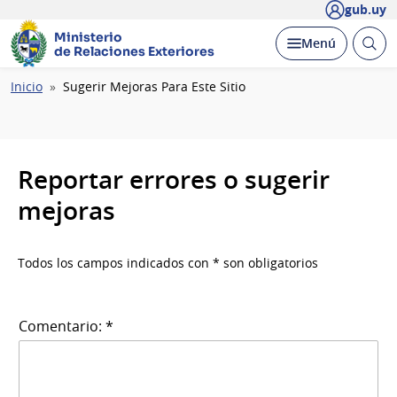
gub.uy
Ministerio
Abrir
Desplegar
Menú
de Relaciones Exteriores
busc
Ruta
Inicio
Sugerir Mejoras Para Este Sitio
de
navegación
Reportar errores o sugerir
mejoras
Todos los campos indicados con * son obligatorios
Comentario: *