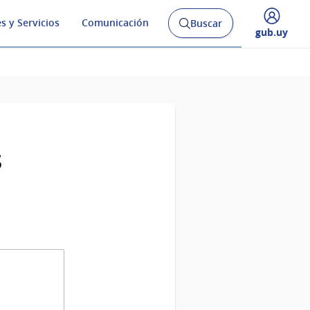
s y Servicios
Comunicación
Buscar
Abrir
Desplegar
gub.uy
buscador
menú
y
de
s