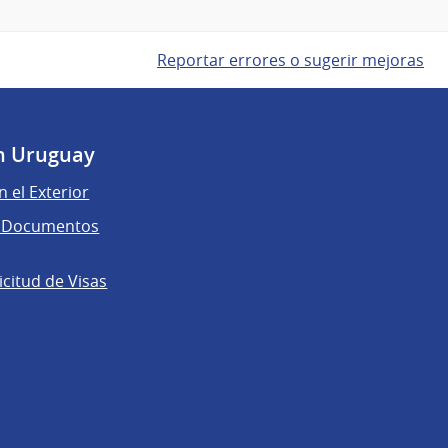
Reportar errores o sugerir mejoras
n Uruguay
n el Exterior
de Documentos
licitud de Visas