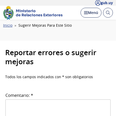
gub.uy
Ministerio
Abrir
Desplegar
Menú
de Relaciones Exteriores
busc
Ruta
Inicio
Sugerir Mejoras Para Este Sitio
de
navegación
Reportar errores o sugerir
mejoras
Todos los campos indicados con * son obligatorios
Comentario: *