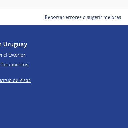
Reportar errores o sugerir mejoras
n Uruguay
n el Exterior
de Documentos
licitud de Visas