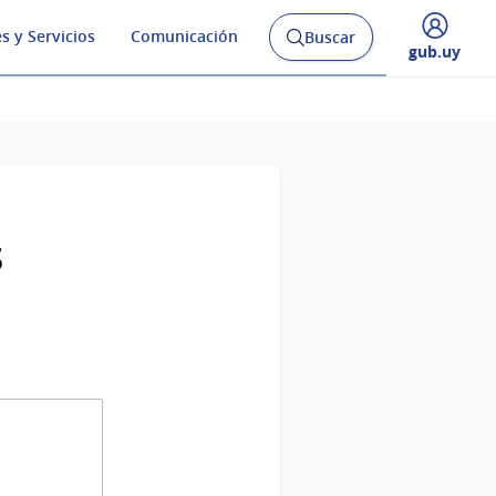
s y Servicios
Comunicación
Buscar
Abrir
Desplegar
gub.uy
buscador
menú
y
de
s