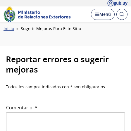
gub.uy
Ministerio
Abrir
Desplegar
Menú
de Relaciones Exteriores
busc
Ruta
Inicio
Sugerir Mejoras Para Este Sitio
de
navegación
Reportar errores o sugerir
mejoras
Todos los campos indicados con * son obligatorios
Comentario: *