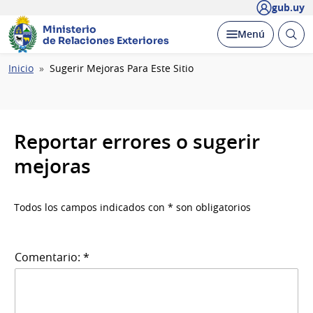
gub.uy
Ministerio
Abrir
Desplegar
Menú
de Relaciones Exteriores
busc
Ruta
Inicio
Sugerir Mejoras Para Este Sitio
de
navegación
Reportar errores o sugerir
mejoras
Todos los campos indicados con * son obligatorios
Comentario: *